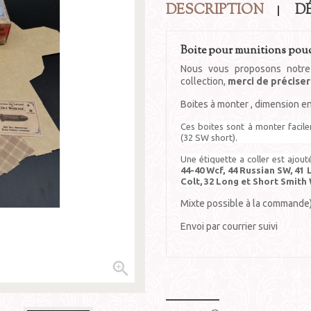
DESCRIPTION
D
Boite pour munitions poudr
Nous vous proposons notre
collection,
merci de préciser
Boites à monter , dimension e
Ces boites sont à monter facil
(32 SW short).
Une étiquette a coller est ajout
44-40 Wcf, 44 Russian SW, 41 
Colt, 32 Long et Short Smit
Mixte possible à la commande
Envoi par courrier suivi
