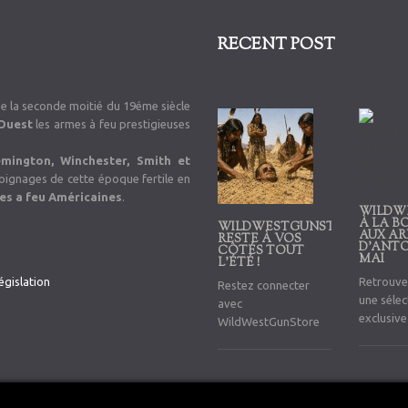
RECENT POST
de la seconde moitié du 19éme siècle
’Ouest
les armes à feu prestigieuses
emington, Winchester, Smith et
émoignages de cette époque fertile en
es a feu Américaines
.
WILDW
À LA B
WILDWESTGUNSTORE
AUX A
RESTE À VOS
D’ANTON
CÔTÉS TOUT
MAI
L'ÉTÉ !
égislation
Retrouve
Restez connecter
une sélec
avec
exclusiv
WildWestGunStore
américai
anciennes
rares et
issues de