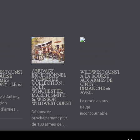
ARRIVAGE
ESTGUNSTORE
WILDWESTGUNSTORE
EXCEPTIONNEL
OURSE
À LA BOURSE
D’ARMES DE
RMES
AUX ARMES DE
COLLECTION :
Y – LE 10
CINEY –
COLT,
DIMANCHE 26
WINCHESTER,
AVRIL
MARLIN, SMITH
z à Antony
& WESSON –
Le rendez-vous
tion
WILDWESTGUNSTORE
Belge
e d’armes
Découvrez
incontournable
nes
prochainement plus
, pièces
de 100 armes de
 nouveautés
collection : Colt
 nos
Single Action Army,