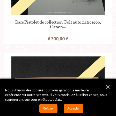
Rare Pistolet de collection Colt automatic 1900,
Canon...
6 700,00 €
close
Nous utilisons des cookies pour vous garantir la meilleure
expérience sur notre site web. Si vous continuez à utiliser ce site, nous
supposerons que vous en êtes satisfait.
Refuser
Accepter