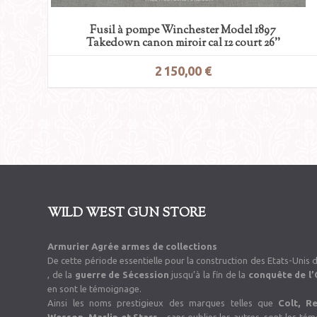
Fusil à pompe Winchester Model 1897
Takedown canon miroir cal 12 court 26’’
2 150,00 €
WILD WEST GUN STORE
Armurier Agrée armes de collections
De cette période essentielle pour la construction des Etats-Unis 
, de la
guerre de Sécession
jusqu’à la fin de la
conquête de l
en sont le témoignage.
Ainsi les noms prestigieux des marques telles que
Colt, R