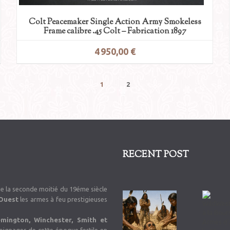
Colt Peacemaker Single Action Army Smokeless
Frame calibre .45 Colt – Fabrication 1897
4 950,00 €
RECENT POST
de la seconde moitié du 19éme siècle
’Ouest
les armes à feu prestigieuses
emington, Winchester, Smith et