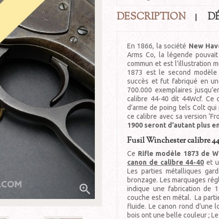
DESCRIPTION
D
En 1866, la société
New Have
Arms Co, la légende pouva
commun et est l’illustration
1873 est le second modèle 
succès et fut fabriqué en une
700.000 exemplaires jusqu’e
calibre 44-40 dit 44Wcf. Ce c
d’arme de poing tels Colt qui
ce calibre avec sa version ‘Fro
1900 seront d’autant plus e
Fusil Winchester calibre 4
Ce
Rifle modèle 1873 de W
canon de calibre 44-40
et u
Les parties métalliques gar
bronzage. Les marquages régl

indique une fabrication de 
couche est en métal. La part
fluide. Le canon rond d’une l
bois ont une belle couleur ; L