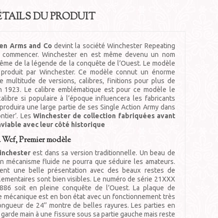
ÉTAILS DU PRODUIT
n Arms and Co
devint la société Winchester Repeating
it commencer. Winchester en est même devenu un nom
 même de la légende de la conquête de l’Ouest. Le modèle
produit par Winchester. Ce modèle connut un énorme
 multitude de versions, calibres, finitions pour plus de
n 1923. Le calibre emblématique est pour ce modèle le
alibre si populaire à l’époque influencera les fabricants
 produira une large partie de ses Single Action Army dans
ntier’. Les
Winchester de collection fabriquées avant
nviable avec leur côté historique
4 Wcf, Premier modèle
inchester
est dans sa version traditionnelle. Un beau de
n mécanisme fluide ne pourra que séduire les amateurs.
dent une belle présentation avec des beaux restes de
ementaires sont bien visibles. Le numéro de série 21XXX
1886 soit en pleine conquête de l’Ouest. La plaque de
ie mécanique est en bon état avec un fonctionnement très
ongueur de 24’’ montre de belles rayures. Les parties en
e garde main à une fissure sous sa partie gauche mais reste